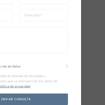
cción de Datos
ido la información facilitada y
iento que se efectuará de mis datos de
olítica de privacidad
.