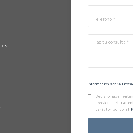
ros
Información sobre Prote
Declaro haber entend
e.
consiento el tratam
.
carácter personal.
P