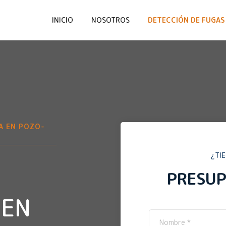
INICIO
NOSOTROS
DETECCIÓN DE FUGAS 
A EN
POZO-
¿TI
PRESU
 EN