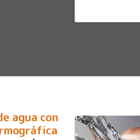
de agua con
ermográfica