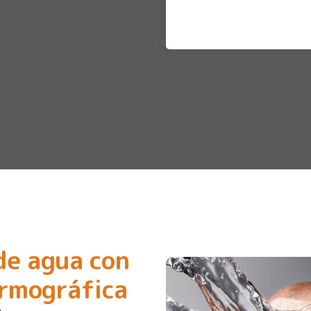
de agua con
ermográfica