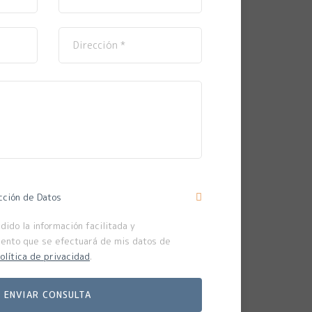
cción de Datos
ido la información facilitada y
iento que se efectuará de mis datos de
olítica de privacidad
.