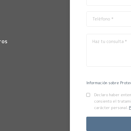
ros
Información sobre Prote
Declaro haber entend
consiento el tratam
carácter personal.
P