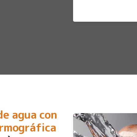
de agua con
ermográfica