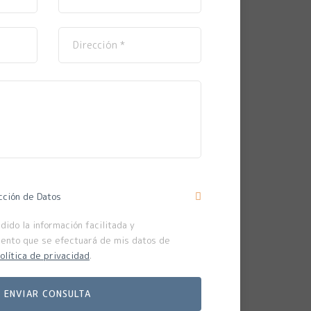
cción de Datos
ido la información facilitada y
iento que se efectuará de mis datos de
olítica de privacidad
.