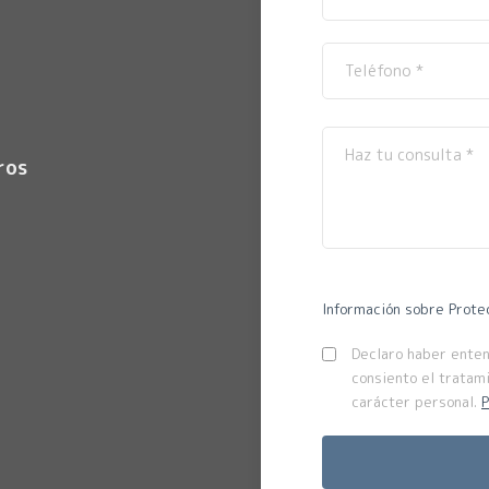
ros
Información sobre Prote
Declaro haber entend
consiento el tratam
carácter personal.
P