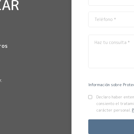
CAR
ros
.
Información sobre Prote
Declaro haber entend
consiento el tratam
carácter personal.
P