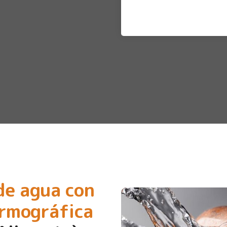
de agua con
ermográfica