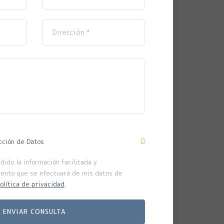
cción de Datos
ido la información facilitada y
iento que se efectuará de mis datos de
olítica de privacidad
.