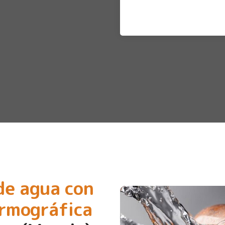
de agua con
ermográfica