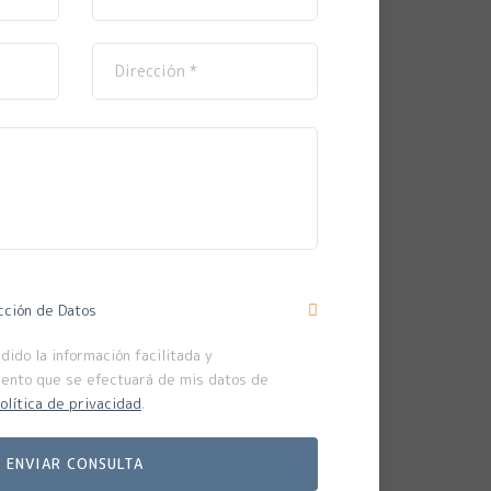
cción de Datos
ido la información facilitada y
iento que se efectuará de mis datos de
olítica de privacidad
.