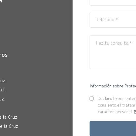
ros
uz.
Información sobre Prote
uz.
uz.
Declaro haber entend
consiento el tratam
carácter personal.
P
 la Cruz.
 la Cruz.